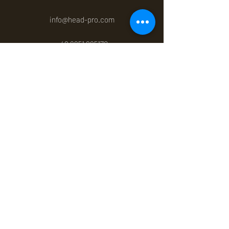
info@head-pro.com
+49 6251 985170
Sie suchen nach einem Ansprechpartner der
Ihre Sprache spricht?
Hier
geht es zu unseren
Standorten.