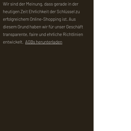
Wir sind der Meinung, dass gerade in der
heutigen Zeit Ehrlichkeit der Schlüssel zu
erfolgreichem Online-Shopping ist. Aus
diesem Grund haben wir für unser Geschäft
transparente, faire und ehrliche Richtlinien
entwickelt.
AGBs herunterladen